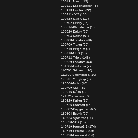
100131-Nattur (17)
100321-Laderfabriken (54)
100410-Odehus (22)
100411-KVS (100)
100425-Malmo (13)
100502-Delary (96)
100514-Klagshamn (45)
100620-Delary (20)
100704-Malmo (51)
100708-Fridafors (49)
100709-Tralen (55)
100710-Bergrum (21)
100710-GBG (33)
100712-Tyfors (143)
100829-Fridafors (63)
101004-Limhamn (2)
110703-Grimeton (20)
111002-Skromberga (19)
120501-Yangtorp (8)
120606-Multo (16)
120709-CMP (35)
120916-IvÃ¶n (22)
121125-Limhamn (9)
130329-Kullen (10)
130726-Ranstad (16)
130802-Bispgarden (67)
130804-Essvik (56)
140324-stjarnfoto (19)
140530-SDA (15)
140719-Hemso1-1 (174)
140719-Hemso1-2 (99)
140720-Hemso2-1 (54)