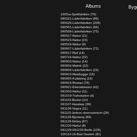
Albums
Byg
1005xx-Spritfabriken (76)
090321-Läderfabriken (89)
090426-Läderfabriken (208)
090501-Läderfabriken (86)
090509-Läderfabriken (75)
090517-Nattur (11)
090523-Nattur (23)
090524-Nattur (9)
090607-Läderfabriken (72)
090617-Ryd (14)
090724-Nattur (22)
090803-Nattur (14)
090804-Malmö (32)
090806-Läderfabriken (24)
090823-Mastbygge (16)
090905-Kullaberg (24)
090916-Rivstart (78)
090921-Ettemiddastur (42)
091003-Nattur (11)
091019-Trafostation (4)
091103-Bruket (10)
091107-Hasslarp (36)
091108-Vegea (11)
091115-Jerlovs observatorium (28)
091128-Bjorstorp (69)
091128-Delary (67)
091220-Nattur (8)
091228-091230-Berlin (126)
100113-16-Bad Gastein (91)