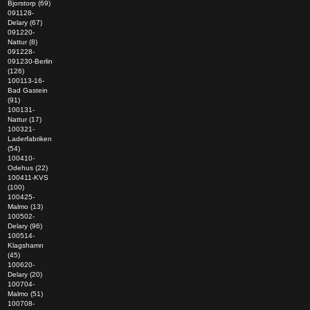
Bjorstorp (69)
091128-
Delary (67)
091220-
Nattur (8)
091228-
091230-Berlin
(126)
100113-16-
Bad Gastein
(91)
100131-
Nattur (17)
100321-
Laderfabriken
(54)
100410-
Odehus (22)
100411-KVS
(100)
100425-
Malmo (13)
100502-
Delary (96)
100514-
Klagshamn
(45)
100620-
Delary (20)
100704-
Malmo (51)
100708-