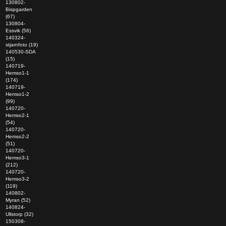
130802-
Bispgarden
(67)
130804-
Essvik (56)
140324-
stjarnfoto (19)
140530-SDA
(15)
140719-
Hemso1-1
(174)
140719-
Hemso1-2
(99)
140720-
Hemso2-1
(54)
140720-
Hemso2-2
(51)
140720-
Hemso3-1
(212)
140720-
Hemso3-2
(119)
140802-
Myran (52)
140824-
Ullstorp (32)
150308-