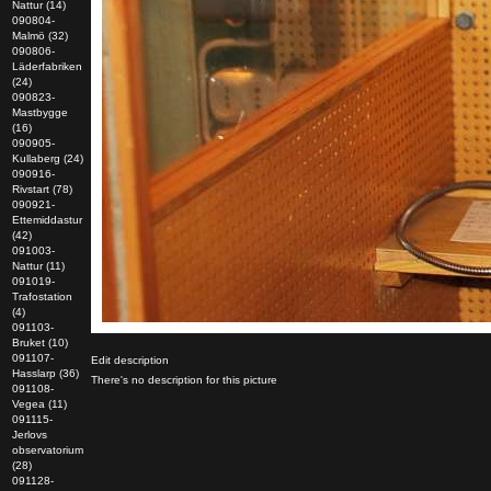
Nattur (14)
090804-
Malmö (32)
090806-
Läderfabriken
(24)
090823-
Mastbygge
(16)
090905-
Kullaberg (24)
090916-
Rivstart (78)
090921-
Ettemiddastur
(42)
091003-
Nattur (11)
091019-
Trafostation
(4)
091103-
Bruket (10)
091107-
Edit description
Hasslarp (36)
There's no description for this picture
091108-
Vegea (11)
091115-
Jerlovs
observatorium
(28)
091128-