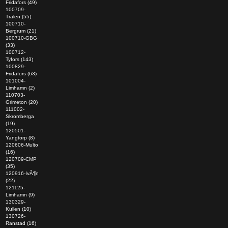
Fridafors (49)
100709-
Tralen (55)
100710-
Bergrum (21)
100710-GBG
(33)
100712-
Tyfors (143)
100829-
Fridafors (63)
101004-
Limhamn (2)
110703-
Grimeton (20)
111002-
Skromberga
(19)
120501-
Yangtorp (8)
120606-Multo
(16)
120709-CMP
(35)
120916-IvÃ¶n
(22)
121125-
Limhamn (9)
130329-
Kullen (10)
130726-
Ranstad (16)