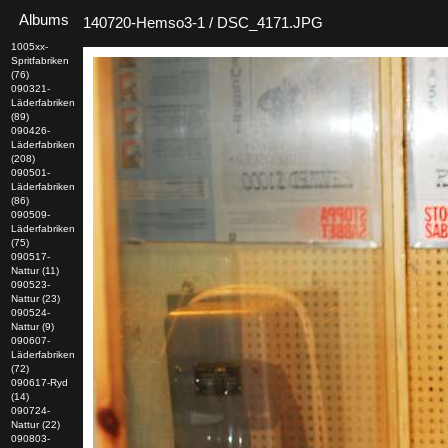
Albums
140720-Hemso3-1 / DSC_4171.JPG
1005xx-
Spritfabriken
(76)
090321-
Läderfabriken
(89)
090426-
Läderfabriken
(208)
090501-
Läderfabriken
(86)
090509-
Läderfabriken
(75)
090517-
Nattur (11)
090523-
Nattur (23)
090524-
Nattur (9)
090607-
Läderfabriken
(72)
090617-Ryd
(14)
090724-
Nattur (22)
090803-