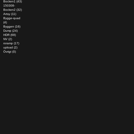
Bocken1 (43)
150308-
Bocken2 (32)
Artsy (11)
Bygge-quad
(4)
Byggen (16)
Dump (24)
HDR (68)
NV (2)
roramp (17)
upload (2)
Övrigt (0)