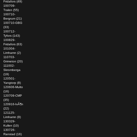
Fridafors (49)
100709-
Tralen (55)
100710-
Bergrum (21)
100710-GBG
(33)
100712-
Tyfors (143)
100829-
Fridafors (63)
101004-
Limhamn (2)
110703-
Grimeton (20)
111002-
Skromberga
(19)
120501-
Yangtorp (8)
120606-Multo
(16)
120709-CMP
(35)
120916-IvÃ¶n
(22)
121125-
Limhamn (9)
130329-
Kullen (10)
130726-
Ranstad (16)