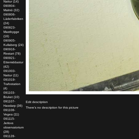
Nattur (14)
090804-
Malmö (32)
090806-
Läderfabriken
(24)
090823-
Mastbygge
(16)
090905-
Kullaberg (24)
090916-
Rivstart (78)
090921-
Ettemiddastur
(42)
091003-
Nattur (11)
091019-
Trafostation
(4)
091103-
Bruket (10)
091107-
Edit description
Hasslarp (36)
There's no description for this picture
091108-
Vegea (11)
091115-
Jerlovs
observatorium
(28)
091128-