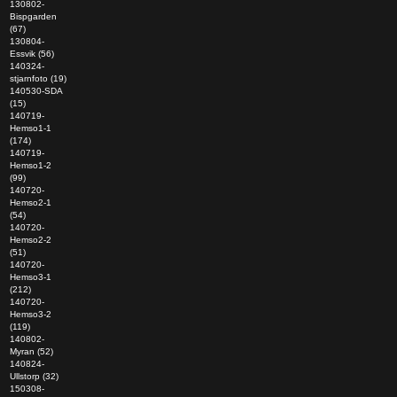
130802-
Bispgarden
(67)
130804-
Essvik (56)
140324-
stjarnfoto (19)
140530-SDA
(15)
140719-
Hemso1-1
(174)
140719-
Hemso1-2
(99)
140720-
Hemso2-1
(54)
140720-
Hemso2-2
(51)
140720-
Hemso3-1
(212)
140720-
Hemso3-2
(119)
140802-
Myran (52)
140824-
Ullstorp (32)
150308-