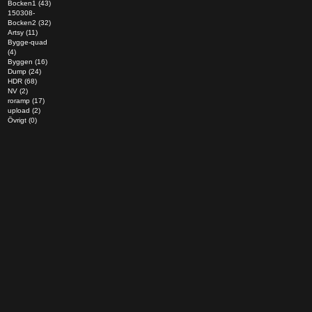
Bocken1 (43)
150308-
Bocken2 (32)
Artsy (11)
Bygge-quad
(4)
Byggen (16)
Dump (24)
HDR (68)
NV (2)
roramp (17)
upload (2)
Övrigt (0)