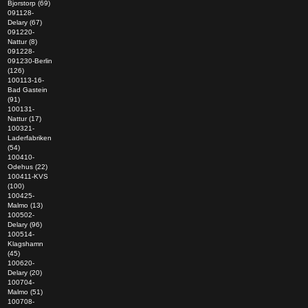
Bjorstorp (69)
091128-
Delary (67)
091220-
Nattur (8)
091228-
091230-Berlin
(126)
100113-16-
Bad Gastein
(91)
100131-
Nattur (17)
100321-
Laderfabriken
(54)
100410-
Odehus (22)
100411-KVS
(100)
100425-
Malmo (13)
100502-
Delary (96)
100514-
Klagshamn
(45)
100620-
Delary (20)
100704-
Malmo (51)
100708-