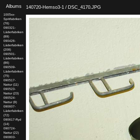
Albums
140720-Hemso3-1 / DSC_4170.JPG
1005xx-
Spritfabriken
(76)
090321-
Läderfabriken
(89)
090426-
Läderfabriken
(208)
090501-
Läderfabriken
(86)
090509-
Läderfabriken
(75)
090517-
Nattur (11)
090523-
Nattur (23)
090524-
Nattur (9)
090607-
Läderfabriken
(72)
090617-Ryd
(14)
090724-
Nattur (22)
090803-