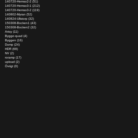
140720-Hemso2-2 (51)
140720-Hemso3-1 (212)
140720-Hemso3-2 (119)
140802-Myran (52)
140824-Ullstorp (32)
150308-Bocken1 (43)
150308-Bocken2 (32)
Artsy (11)
Bygge-quad (4)
Byggen (16)
Dump (24)
HDR (68)
NV (2)
roramp (17)
upload (2)
Övrigt (0)