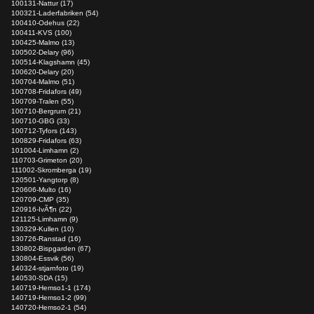
100131-Nattur (17)
100321-Laderfabriken (54)
100410-Odehus (22)
100411-KVS (100)
100425-Malmo (13)
100502-Delary (96)
100514-Klagshamn (45)
100620-Delary (20)
100704-Malmo (51)
100708-Fridafors (49)
100709-Tralen (55)
100710-Bergrum (21)
100710-GBG (33)
100712-Tyfors (143)
100829-Fridafors (63)
101004-Limhamn (2)
110703-Grimeton (20)
111002-Skromberga (19)
120501-Yangtorp (8)
120606-Multo (16)
120709-CMP (35)
120916-IvÃ¶n (22)
121125-Limhamn (9)
130329-Kullen (10)
130726-Ranstad (16)
130802-Bispgarden (67)
130804-Essvik (56)
140324-stjarnfoto (19)
140530-SDA (15)
140719-Hemso1-1 (174)
140719-Hemso1-2 (99)
140720-Hemso2-1 (54)