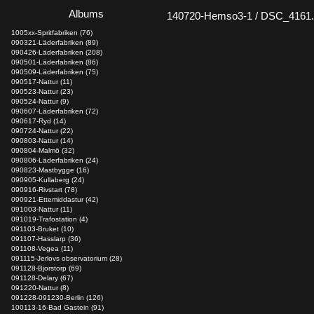
Albums
140720-Hemso3-1 / DSC_4161
1005xx-Spritfabriken (76)
090321-Läderfabriken (89)
090426-Läderfabriken (208)
090501-Läderfabriken (86)
090509-Läderfabriken (75)
090517-Nattur (11)
090523-Nattur (23)
090524-Nattur (9)
090607-Läderfabriken (72)
090617-Ryd (14)
090724-Nattur (22)
090803-Nattur (14)
090804-Malmö (32)
090806-Läderfabriken (24)
090823-Mastbygge (16)
090905-Kullaberg (24)
090916-Rivstart (78)
090921-Ettemiddastur (42)
091003-Nattur (11)
091019-Trafostation (4)
091103-Bruket (10)
091107-Hasslarp (36)
091108-Vegea (11)
091115-Jerlovs observatorium (28)
091128-Bjorstorp (69)
091128-Delary (67)
091220-Nattur (8)
091228-091230-Berlin (126)
100113-16-Bad Gastein (91)