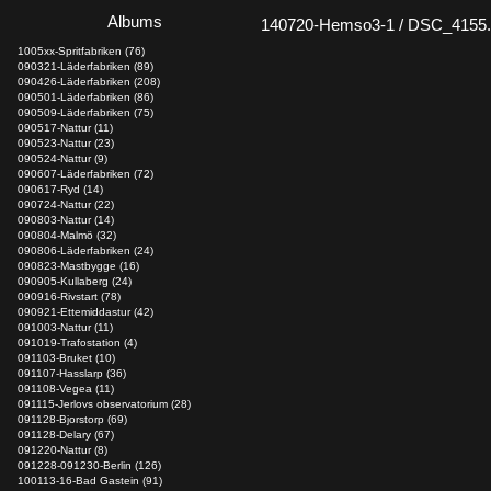
Albums
140720-Hemso3-1 / DSC_4155
1005xx-Spritfabriken (76)
090321-Läderfabriken (89)
090426-Läderfabriken (208)
090501-Läderfabriken (86)
090509-Läderfabriken (75)
090517-Nattur (11)
090523-Nattur (23)
090524-Nattur (9)
090607-Läderfabriken (72)
090617-Ryd (14)
090724-Nattur (22)
090803-Nattur (14)
090804-Malmö (32)
090806-Läderfabriken (24)
090823-Mastbygge (16)
090905-Kullaberg (24)
090916-Rivstart (78)
090921-Ettemiddastur (42)
091003-Nattur (11)
091019-Trafostation (4)
091103-Bruket (10)
091107-Hasslarp (36)
091108-Vegea (11)
091115-Jerlovs observatorium (28)
091128-Bjorstorp (69)
091128-Delary (67)
091220-Nattur (8)
091228-091230-Berlin (126)
100113-16-Bad Gastein (91)