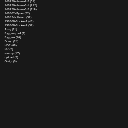
140720-Hemso2-2 (51)
140720-Hemso3-1 (212)
140720-Hemso3-2 (119)
140802-Myran (52)
140824-Ullstorp (32)
150308-Bocken1 (43)
150308-Bocken2 (32)
Artsy (11)
Bygge-quad (4)
Byggen (16)
Dump (24)
HDR (68)
NV (2)
roramp (17)
upload (2)
Övrigt (0)