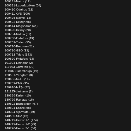
100131-Nattur (17)
100321-Laderfabriken (54)
100410-Odehus (22)
100411-KVS (100)
100425-Malmo (13)
100502-Delary (96)
100514-Klagshamn (45)
100620-Delary (20)
100704-Malmo (51)
100708-Fridafors (49)
100709-Tralen (55)
100710-Bergrum (21)
100710-GBG (33)
100712-Tyfors (143)
100829-Fridafors (63)
101004-Limhamn (2)
110703-Grimeton (20)
111002-Skromberga (19)
120501-Yangtorp (8)
120606-Multo (16)
120709-CMP (35)
120916-IvÃ¶n (22)
121125-Limhamn (9)
130329-Kullen (10)
130726-Ranstad (16)
130802-Bispgarden (67)
130804-Essvik (56)
140324-stjarnfoto (19)
140530-SDA (15)
140719-Hemso1-1 (174)
140719-Hemso1-2 (99)
140720-Hemso2-1 (54)