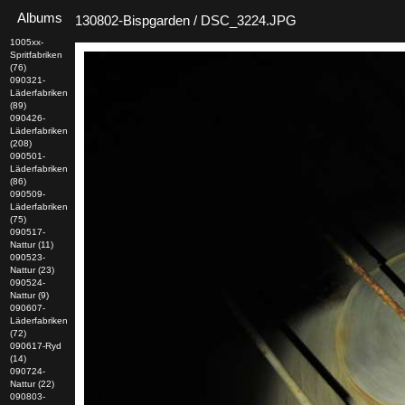
Albums
130802-Bispgarden / DSC_3224.JPG
1005xx-
Spritfabriken
(76)
090321-
Läderfabriken
(89)
090426-
Läderfabriken
(208)
090501-
Läderfabriken
(86)
090509-
Läderfabriken
(75)
090517-
Nattur (11)
090523-
Nattur (23)
090524-
Nattur (9)
090607-
Läderfabriken
(72)
090617-Ryd
(14)
090724-
Nattur (22)
090803-