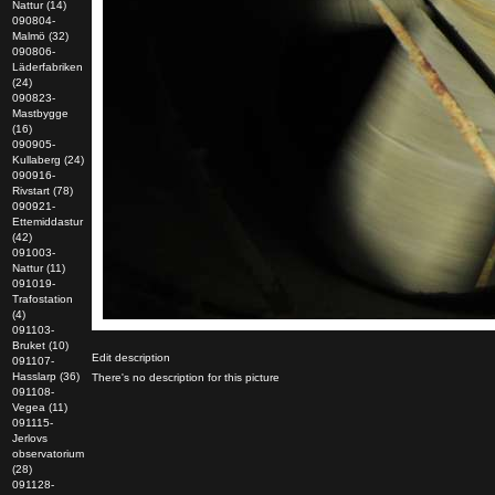
Nattur (14)
090804-
Malmö (32)
090806-
Läderfabriken
(24)
090823-
Mastbygge
(16)
090905-
Kullaberg (24)
090916-
Rivstart (78)
090921-
Ettemiddastur
(42)
091003-
Nattur (11)
091019-
Trafostation
(4)
091103-
Bruket (10)
Edit description
091107-
Hasslarp (36)
There's no description for this picture
091108-
Vegea (11)
091115-
Jerlovs
observatorium
(28)
091128-