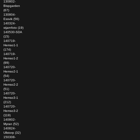
130802-
Bispgarden
(67)
130804-
Essvik (56)
140324-
stjarnfoto (19)
140530-SDA
(15)
140719-
Hemso1-1
(174)
140719-
Hemso1-2
(99)
140720-
Hemso2-1
(54)
140720-
Hemso2-2
(51)
140720-
Hemso3-1
(212)
140720-
Hemso3-2
(119)
140802-
Myran (52)
140824-
Ullstorp (32)
150308-