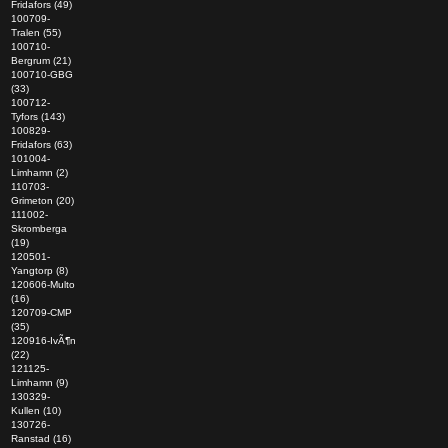
Fridafors (49)
100709-
Tralen (55)
100710-
Bergrum (21)
100710-GBG
(33)
100712-
Tyfors (143)
100829-
Fridafors (63)
101004-
Limhamn (2)
110703-
Grimeton (20)
111002-
Skromberga
(19)
120501-
Yangtorp (8)
120606-Multo
(16)
120709-CMP
(35)
120916-IvÃ¶n
(22)
121125-
Limhamn (9)
130329-
Kullen (10)
130726-
Ranstad (16)