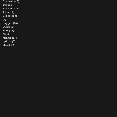
Bocken1 (43)
150308-
Bocken2 (32)
Artsy (11)
Bygge-quad
(4)
Byggen (16)
Dump (24)
HDR (68)
NV (2)
roramp (17)
upload (2)
Övrigt (0)