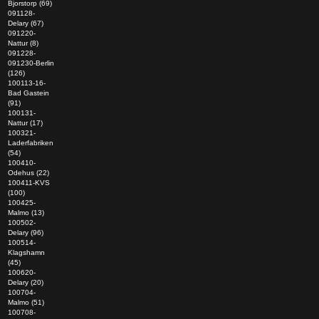
Bjorstorp (69)
091128-
Delary (67)
091220-
Nattur (8)
091228-
091230-Berlin
(126)
100113-16-
Bad Gastein
(91)
100131-
Nattur (17)
100321-
Laderfabriken
(54)
100410-
Odehus (22)
100411-KVS
(100)
100425-
Malmo (13)
100502-
Delary (96)
100514-
Klagshamn
(45)
100620-
Delary (20)
100704-
Malmo (51)
100708-