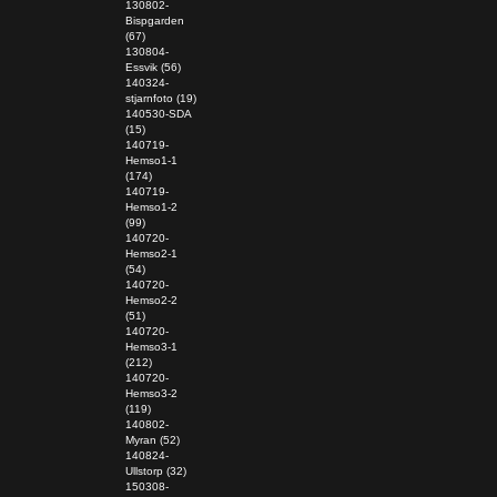
130802-
Bispgarden
(67)
130804-
Essvik (56)
140324-
stjarnfoto (19)
140530-SDA
(15)
140719-
Hemso1-1
(174)
140719-
Hemso1-2
(99)
140720-
Hemso2-1
(54)
140720-
Hemso2-2
(51)
140720-
Hemso3-1
(212)
140720-
Hemso3-2
(119)
140802-
Myran (52)
140824-
Ullstorp (32)
150308-