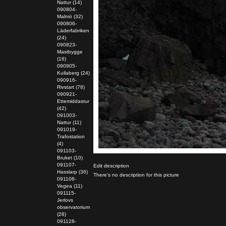
Nattur (14)
090804-
Malmö (32)
090806-
Läderfabriken
(24)
090823-
Mastbygge
(16)
090905-
Kullaberg (24)
090916-
Rivstart (78)
090921-
Ettemiddastur
(42)
091003-
Nattur (11)
091019-
Trafostation
(4)
091103-
Bruket (10)
091107-
Edit description
Hasslarp (36)
There's no description for this picture
091108-
Vegea (11)
091115-
Jerlovs
observatorium
(28)
091128-