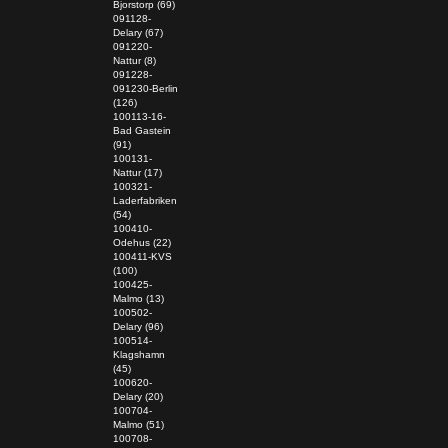
Bjorstorp (69)
091128-
Delary (67)
091220-
Nattur (8)
091228-
091230-Berlin
(126)
100113-16-
Bad Gastein
(91)
100131-
Nattur (17)
100321-
Laderfabriken
(54)
100410-
Odehus (22)
100411-KVS
(100)
100425-
Malmo (13)
100502-
Delary (96)
100514-
Klagshamn
(45)
100620-
Delary (20)
100704-
Malmo (51)
100708-