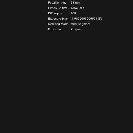
Focal length:
18 mm
Exposure time:
1/640 sec
ISO equiv.:
100
Exposure bias:
-4.6666666666667 EV
Metering Mode:
Multi-Segment
Exposure:
Program