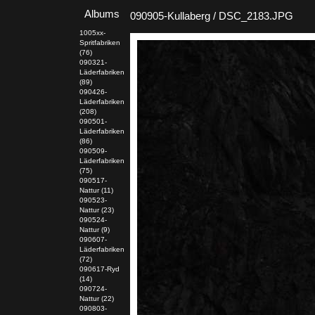
Albums
090905-Kullaberg / DSC_2183.JPG
1005xx-
Spritfabriken
(76)
090321-
Läderfabriken
(89)
090426-
Läderfabriken
(208)
090501-
Läderfabriken
(86)
090509-
Läderfabriken
(75)
090517-
Nattur (11)
090523-
Nattur (23)
090524-
Nattur (9)
090607-
Läderfabriken
(72)
090617-Ryd
(14)
090724-
Nattur (22)
090803-