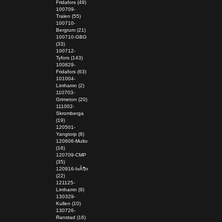
Fridafors (49)
100709-
Tralen (55)
100710-
Bergrum (21)
100710-GBG
(33)
100712-
Tyfors (143)
100829-
Fridafors (63)
101004-
Limhamn (2)
110703-
Grimeton (20)
111002-
Skromberga
(19)
120501-
Yangtorp (8)
120606-Multo
(16)
120709-CMP
(35)
120916-IvÃ¶n
(22)
121125-
Limhamn (9)
130329-
Kullen (10)
130726-
Ranstad (16)