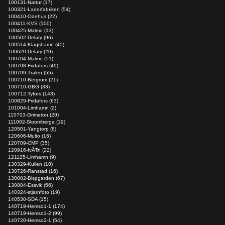
100131-Nattur (17)
100321-Laderfabriken (54)
100410-Odehus (22)
100411-KVS (100)
100425-Malmo (13)
100502-Delary (96)
100514-Klagshamn (45)
100620-Delary (20)
100704-Malmo (51)
100708-Fridafors (49)
100709-Tralen (55)
100710-Bergrum (21)
100710-GBG (33)
100712-Tyfors (143)
100829-Fridafors (63)
101004-Limhamn (2)
110703-Grimeton (20)
111002-Skromberga (19)
120501-Yangtorp (8)
120606-Multo (16)
120709-CMP (35)
120916-IvÃ¶n (22)
121125-Limhamn (9)
130329-Kullen (10)
130726-Ranstad (16)
130802-Bispgarden (67)
130804-Essvik (56)
140324-stjarnfoto (19)
140530-SDA (15)
140719-Hemso1-1 (174)
140719-Hemso1-2 (99)
140720-Hemso2-1 (54)