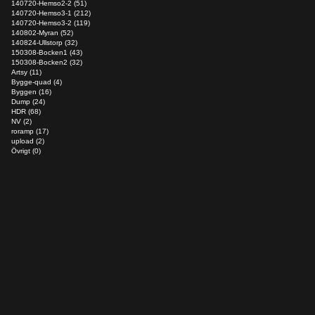
140720-Hemso2-2 (51)
140720-Hemso3-1 (212)
140720-Hemso3-2 (119)
140802-Myran (52)
140824-Ullstorp (32)
150308-Bocken1 (43)
150308-Bocken2 (32)
Artsy (11)
Bygge-quad (4)
Byggen (16)
Dump (24)
HDR (68)
NV (2)
roramp (17)
upload (2)
Övrigt (0)