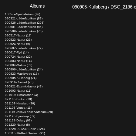
Albums
090905-Kullaberg / DSC_2186-e
1005xx-Spritfabriken (76)
090321-Läderfabriken (89)
090426-Läderfabriken (208)
090501-Läderfabriken (86)
090509-Läderfabriken (75)
090517-Nattur (11)
090523-Nattur (23)
090524-Nattur (9)
090607-Läderfabriken (72)
090617-Ryd (14)
090724-Nattur (22)
090803-Nattur (14)
090804-Malmö (32)
090806-Läderfabriken (24)
090823-Mastbygge (16)
090905-Kullaberg (24)
090916-Rivstart (78)
090921-Ettemiddastur (42)
091003-Nattur (11)
091019-Trafostation (4)
091103-Bruket (10)
091107-Hasslarp (36)
091108-Vegea (11)
091115-Jerlovs observatorium (28)
091128-Bjorstorp (69)
091128-Delary (67)
091220-Nattur (8)
091228-091230-Berlin (126)
100113-16-Bad Gastein (91)