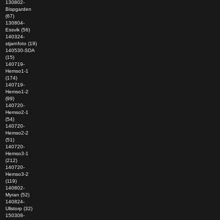
130802-
Bispgarden
(67)
130804-
Essvik (56)
140324-
stjarnfoto (19)
140530-SDA
(15)
140719-
Hemso1-1
(174)
140719-
Hemso1-2
(99)
140720-
Hemso2-1
(54)
140720-
Hemso2-2
(51)
140720-
Hemso3-1
(212)
140720-
Hemso3-2
(119)
140802-
Myran (52)
140824-
Ullstorp (32)
150308-