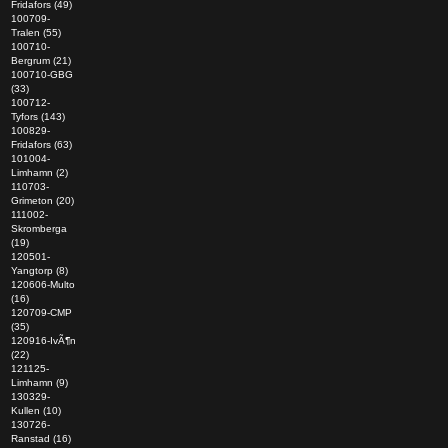
Fridafors (49)
100709-
Tralen (55)
100710-
Bergrum (21)
100710-GBG
(33)
100712-
Tyfors (143)
100829-
Fridafors (63)
101004-
Limhamn (2)
110703-
Grimeton (20)
111002-
Skromberga
(19)
120501-
Yangtorp (8)
120606-Multo
(16)
120709-CMP
(35)
120916-IvÃ¶n
(22)
121125-
Limhamn (9)
130329-
Kullen (10)
130726-
Ranstad (16)