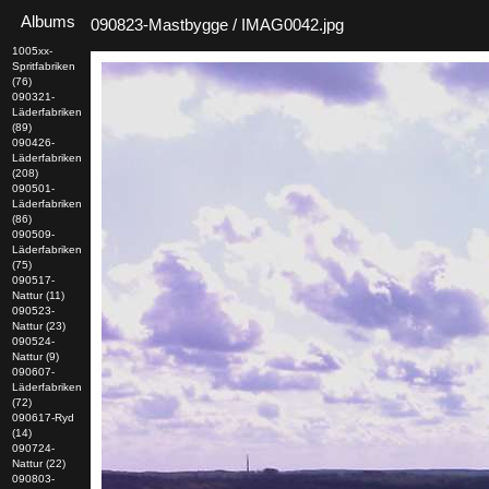
Albums
090823-Mastbygge / IMAG0042.jpg
1005xx-
Spritfabriken
(76)
090321-
Läderfabriken
(89)
090426-
Läderfabriken
(208)
090501-
Läderfabriken
(86)
090509-
Läderfabriken
(75)
090517-
Nattur (11)
090523-
Nattur (23)
090524-
Nattur (9)
090607-
Läderfabriken
(72)
090617-Ryd
(14)
090724-
Nattur (22)
090803-