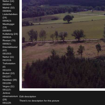
Nattur (14)
090804-
Malmö (32)
090806-
Läderfabriken
(24)
090823-
Mastbygge
(16)
090905-
Kullaberg (24)
090916-
Rivstart (78)
090921-
Ettemiddastur
(42)
091003-
Nattur (11)
091019-
Trafostation
(4)
091103-
Bruket (10)
091107-
Hasslarp (36)
091108-
Vegea (11)
091115-
Jerlovs
observatorium
Edit description
(28)
There's no description for this picture
091128-