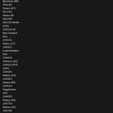
Bjorstorp (69)
091128-
Delary (67)
091220-
Nattur (8)
091228-
091230-Berlin
(126)
100113-16-
Bad Gastein
(91)
100131-
Nattur (17)
100321-
Laderfabriken
(54)
100410-
Odehus (22)
100411-KVS
(100)
100425-
Malmo (13)
100502-
Delary (96)
100514-
Klagshamn
(45)
100620-
Delary (20)
100704-
Malmo (51)
100708-