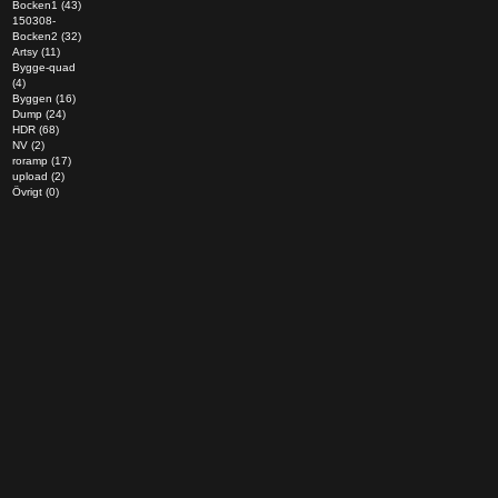
Bocken1 (43)
150308-
Bocken2 (32)
Artsy (11)
Bygge-quad
(4)
Byggen (16)
Dump (24)
HDR (68)
NV (2)
roramp (17)
upload (2)
Övrigt (0)