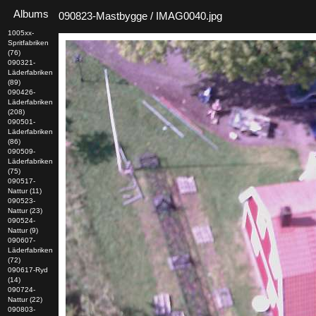
Albums
090823-Mastbygge / IMAG0040.jpg
1005xx-
Spritfabriken
(76)
090321-
Läderfabriken
(89)
090426-
Läderfabriken
(208)
090501-
Läderfabriken
(86)
090509-
Läderfabriken
(75)
090517-
Nattur (11)
090523-
Nattur (23)
090524-
Nattur (9)
090607-
Läderfabriken
(72)
090617-Ryd
(14)
090724-
Nattur (22)
090803-