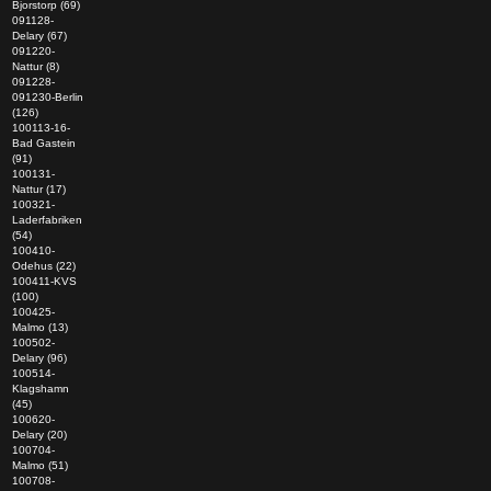
Bjorstorp (69)
091128-
Delary (67)
091220-
Nattur (8)
091228-
091230-Berlin
(126)
100113-16-
Bad Gastein
(91)
100131-
Nattur (17)
100321-
Laderfabriken
(54)
100410-
Odehus (22)
100411-KVS
(100)
100425-
Malmo (13)
100502-
Delary (96)
100514-
Klagshamn
(45)
100620-
Delary (20)
100704-
Malmo (51)
100708-