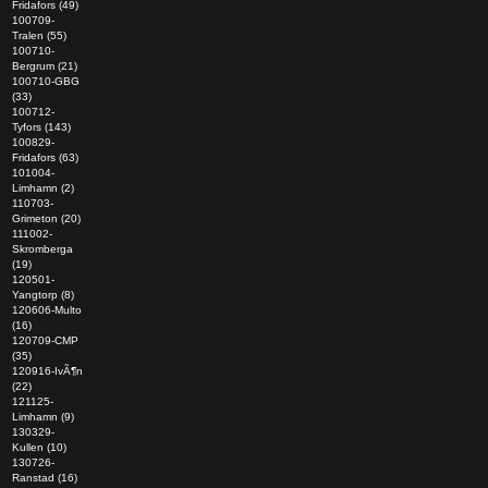
Fridafors (49)
100709-
Tralen (55)
100710-
Bergrum (21)
100710-GBG
(33)
100712-
Tyfors (143)
100829-
Fridafors (63)
101004-
Limhamn (2)
110703-
Grimeton (20)
111002-
Skromberga
(19)
120501-
Yangtorp (8)
120606-Multo
(16)
120709-CMP
(35)
120916-IvÃ¶n
(22)
121125-
Limhamn (9)
130329-
Kullen (10)
130726-
Ranstad (16)