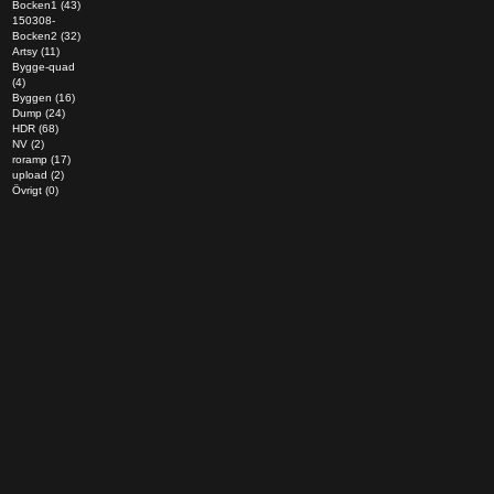
Bocken1 (43)
150308-
Bocken2 (32)
Artsy (11)
Bygge-quad
(4)
Byggen (16)
Dump (24)
HDR (68)
NV (2)
roramp (17)
upload (2)
Övrigt (0)