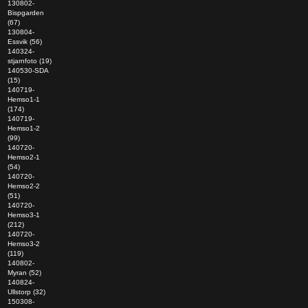
130802-
Bispgarden
(67)
130804-
Essvik (56)
140324-
stjarnfoto (19)
140530-SDA
(15)
140719-
Hemso1-1
(174)
140719-
Hemso1-2
(99)
140720-
Hemso2-1
(54)
140720-
Hemso2-2
(51)
140720-
Hemso3-1
(212)
140720-
Hemso3-2
(119)
140802-
Myran (52)
140824-
Ullstorp (32)
150308-