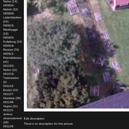
Nattur (14)
090804-
Malmö (32)
090806-
Läderfabriken
(24)
090823-
Mastbygge
(16)
090905-
Kullaberg (24)
090916-
Rivstart (78)
090921-
Ettemiddastur
(42)
091003-
Nattur (11)
091019-
Trafostation
(4)
091103-
Bruket (10)
091107-
Hasslarp (36)
091108-
Vegea (11)
091115-
Jerlovs
observatorium
Edit description
(28)
There's no description for this picture
091128-