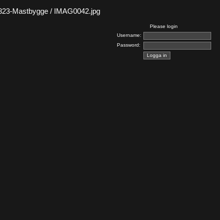
823-Mastbygge / IMAG0042.jpg
Please login
Username:
Password: