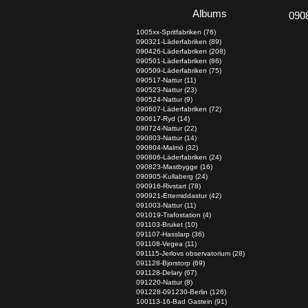
Albums
090
1005xx-Spritfabriken (76)
090321-Läderfabriken (89)
090426-Läderfabriken (208)
090501-Läderfabriken (86)
090509-Läderfabriken (75)
090517-Nattur (11)
090523-Nattur (23)
090524-Nattur (9)
090607-Läderfabriken (72)
090617-Ryd (14)
090724-Nattur (22)
090803-Nattur (14)
090804-Malmö (32)
090806-Läderfabriken (24)
090823-Mastbygge (16)
090905-Kullaberg (24)
090916-Rivstart (78)
090921-Ettemiddastur (42)
091003-Nattur (11)
091019-Trafostation (4)
091103-Bruket (10)
091107-Hasslarp (36)
091108-Vegea (11)
091115-Jerlovs observatorium (28)
091128-Bjorstorp (69)
091128-Delary (67)
091220-Nattur (8)
091228-091230-Berlin (126)
100113-16-Bad Gastein (91)