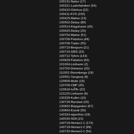
100131-Nattur (17)
100321-Laderfabriken (54)
100410-Odehus (22)
100411-KVS (100)
100425-Malmo (13)
100502-Delary (96)
100514-Klagshamn (45)
100620-Delary (20)
100704-Malmo (51)
100708-Fridafors (49)
100709-Tralen (55)
100710-Bergrum (21)
100710-GBG (33)
100712-Tyfors (143)
100829-Fridafors (63)
101004-Limhamn (2)
110703-Grimeton (20)
111002-Skromberga (19)
120501-Yangtorp (8)
120606-Multo (16)
120709-CMP (35)
120916-IvÃ¶n (22)
121125-Limhamn (9)
130329-Kullen (10)
130726-Ranstad (16)
130802-Bispgarden (67)
130804-Essvik (56)
140324-stjarnfoto (19)
140530-SDA (15)
140719-Hemso1-1 (174)
140719-Hemso1-2 (99)
140720-Hemso2-1 (54)