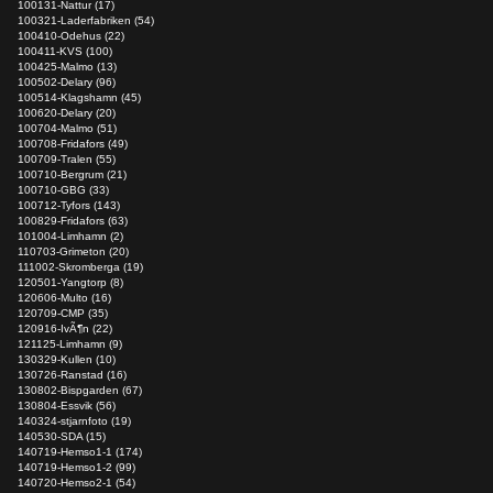
100131-Nattur (17)
100321-Laderfabriken (54)
100410-Odehus (22)
100411-KVS (100)
100425-Malmo (13)
100502-Delary (96)
100514-Klagshamn (45)
100620-Delary (20)
100704-Malmo (51)
100708-Fridafors (49)
100709-Tralen (55)
100710-Bergrum (21)
100710-GBG (33)
100712-Tyfors (143)
100829-Fridafors (63)
101004-Limhamn (2)
110703-Grimeton (20)
111002-Skromberga (19)
120501-Yangtorp (8)
120606-Multo (16)
120709-CMP (35)
120916-IvÃ¶n (22)
121125-Limhamn (9)
130329-Kullen (10)
130726-Ranstad (16)
130802-Bispgarden (67)
130804-Essvik (56)
140324-stjarnfoto (19)
140530-SDA (15)
140719-Hemso1-1 (174)
140719-Hemso1-2 (99)
140720-Hemso2-1 (54)