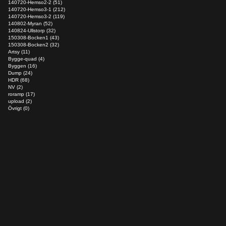
140720-Hemso2-2 (51)
140720-Hemso3-1 (212)
140720-Hemso3-2 (119)
140802-Myran (52)
140824-Ullstorp (32)
150308-Bocken1 (43)
150308-Bocken2 (32)
Artsy (11)
Bygge-quad (4)
Byggen (16)
Dump (24)
HDR (68)
NV (2)
roramp (17)
upload (2)
Övrigt (0)