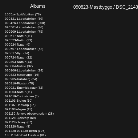
Albums
090823-Mastbygge / DSC_214
1005xx-Spritfabriken (76)
090321-Läderfabriken (89)
090426-Läderfabriken (208)
090501-Läderfabriken (86)
090509-Läderfabriken (75)
090517-Nattur (11)
090523-Nattur (23)
090524-Nattur (9)
090607-Läderfabriken (72)
090617-Ryd (14)
090724-Nattur (22)
090803-Nattur (14)
090804-Malmö (32)
090806-Läderfabriken (24)
090823-Mastbygge (16)
090905-Kullaberg (24)
090916-Rivstart (78)
090921-Ettemiddastur (42)
091003-Nattur (11)
091019-Trafostation (4)
091103-Bruket (10)
091107-Hasslarp (36)
091108-Vegea (11)
091115-Jerlovs observatorium (28)
091128-Bjorstorp (69)
091128-Delary (67)
091220-Nattur (8)
091228-091230-Berlin (126)
100113-16-Bad Gastein (91)