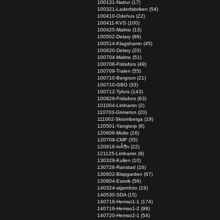
100131-Nattur (17)
100321-Laderfabriken (54)
100410-Odehus (22)
100411-KVS (100)
100425-Malmo (13)
100502-Delary (96)
100514-Klagshamn (45)
100620-Delary (20)
100704-Malmo (51)
100708-Fridafors (49)
100709-Tralen (55)
100710-Bergrum (21)
100710-GBG (33)
100712-Tyfors (143)
100829-Fridafors (63)
101004-Limhamn (2)
110703-Grimeton (20)
111002-Skromberga (19)
120501-Yangtorp (8)
120606-Multo (16)
120709-CMP (35)
120916-IvÃ¶n (22)
121125-Limhamn (9)
130329-Kullen (10)
130726-Ranstad (16)
130802-Bispgarden (67)
130804-Essvik (56)
140324-stjarnfoto (19)
140530-SDA (15)
140719-Hemso1-1 (174)
140719-Hemso1-2 (99)
140720-Hemso2-1 (54)