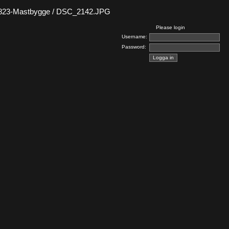
823-Mastbygge / DSC_2142.JPG
Please login
Username:
Password: