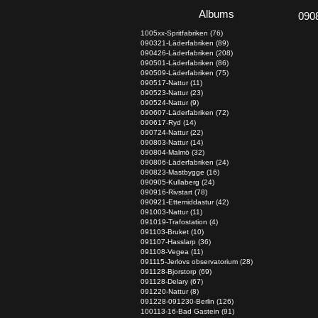
Albums
090
1005xx-Spritfabriken (76)
090321-Läderfabriken (89)
090426-Läderfabriken (208)
090501-Läderfabriken (86)
090509-Läderfabriken (75)
090517-Nattur (11)
090523-Nattur (23)
090524-Nattur (9)
090607-Läderfabriken (72)
090617-Ryd (14)
090724-Nattur (22)
090803-Nattur (14)
090804-Malmö (32)
090806-Läderfabriken (24)
090823-Mastbygge (16)
090905-Kullaberg (24)
090916-Rivstart (78)
090921-Ettemiddastur (42)
091003-Nattur (11)
091019-Trafostation (4)
091103-Bruket (10)
091107-Hasslarp (36)
091108-Vegea (11)
091115-Jerlovs observatorium (28)
091128-Bjorstorp (69)
091128-Delary (67)
091220-Nattur (8)
091228-091230-Berlin (126)
100113-16-Bad Gastein (91)